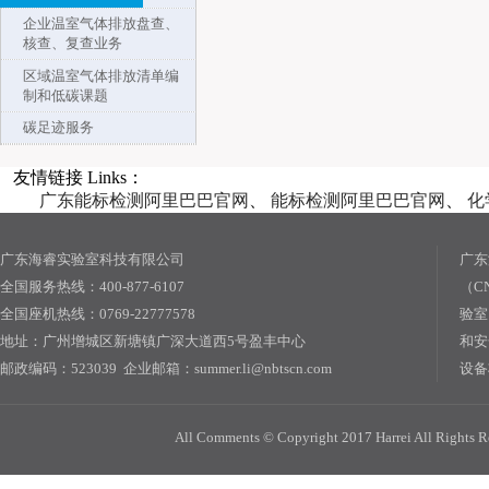
企业温室气体排放盘查、
核查、复查业务
区域温室气体排放清单编
制和低碳课题
碳足迹服务
友情链接 Links：
广东能标检测阿里巴巴官网
、
能标检测阿里巴巴官网
、
化
广东海睿实验室科技有限公司
广东
全国服务热线：400-877-6107
（C
全国座机热线：0769-22777578
验室
地址：广州增城区新塘镇广深大道西5号盈丰中心
和安
邮政编码：523039 企业邮箱：summer.li@nbtscn.com
设备
All Comments © Copyright 2017 Harrei 