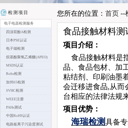
您所在的位置：
首页
--
检测项目
电子电器检测服务
食品接触材料测
四溴双酚A检测
日本PSE认证
项目介绍：
电子烟检测
食品接触材料是指
烷基酚聚氧乙烯醚(APEO)
品、食品包材、加
MSDS认证
Rohs检测
粘结剂、印刷油墨
加州65检测
会迁移进食品,从
SVHC检测
台相应的法律法规
WEEE注册
项目优势：
PAHs测试
中国RoHS认证
海瑞检测
具备专
电路板离子污染度测试