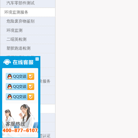
汽车零部件测试
环境监测服务
危险废弃物鉴别
环境监测
二噁英检测
塑胶跑道检测
泄漏检测与修复
（LDAR）服务
建材VOC检测
职业卫生检测与评价服务
公共场所卫生检测
土壤检测
认证&计量服务
有机产品认证
良好农业规范认证
化妆品良好生产规范认证