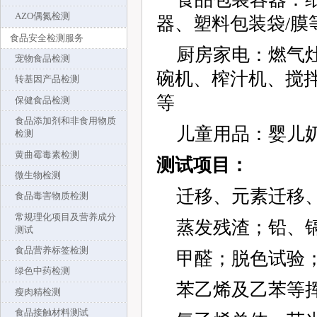
AZO偶氮检测
器、塑料包装袋/膜
食品安全检测服务
厨房家电：燃气灶
宠物食品检测
碗机、榨汁机、搅
转基因产品检测
等
保健食品检测
食品添加剂和非食用物质
儿童用品：婴儿奶
检测
黄曲霉毒素检测
测试项目：
微生物检测
迁移、元素迁移、
食品毒害物质检测
常规理化项目及营养成分
蒸发残渣；铅、镉
测试
食品营养标签检测
甲醛；脱色试验；
绿色中药检测
苯乙烯及乙苯等挥
瘦肉精检测
食品接触材料测试