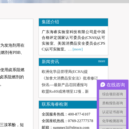
集团介绍
广东海睿实验室科技有限公司是中国
合格评定国家认可委员会(CNAS)认可
实验室、美国消费品安全委员会(CPS
为发泡剂用在
C)认可实验室。…
[more]
燃剂有PBB、
more
新闻资讯
使用卤系阻燃
欧洲化学品管理局(ECHA)提
卤系阻燃剂的
《加拿大消费品安全法》批准修订
。
在线咨询
快讯----最新产品召回通报与
欧盟RoHS或将增至12项，新
综合项目咨询
质检报告咨询
more
联系海睿检测
认证证书咨询
全国服务热线：400-877-6107
全国座机热线：0769-22777578
化学检测咨询
，三溴苯酚，短
邮箱：summer.li@nbtscn.com