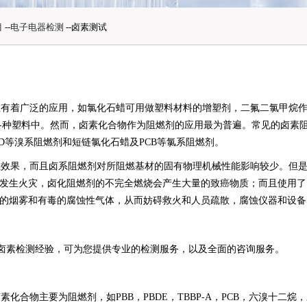
目
--
电子电器检测
--卤素测试
有着广泛的应用，如氯化石蜡可用做塑料材料的增塑剂，二氟二氯甲烷作
U等各种塑料中。然而，卤素化合物作为阻燃剂的应用最为普遍。常见的卤素阻
BCDD等溴系阻燃剂和短链氯化石蜡及PCB等氯系阻燃剂。
效果，而且卤系阻燃剂对所阻燃基材的固有物理机械性能影响较少。但是
发生火灾，卤化阻燃剂的不完全燃烧会产生大量的致癌物质；而且使用了
的烟雾和有毒的腐蚀性气体，从而妨碍救火和人员疏散，腐蚀仪器和设备
卤素检测经验，可为您提供专业的检测服务，以及全面的咨询服务。
合物主要为阻燃剂，如PBB，PBDE，TBBP-A，PCB，六溴十二烷