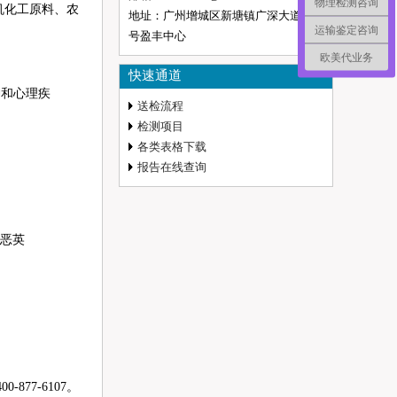
物理检测咨询
有机化工原料、农
地址：广州增城区新塘镇广深大道西5
运输鉴定咨询
号盈丰中心
欧美代业务
快速通道
和心理疾
送检流程
检测项目
各类表格下载
报告在线查询
二恶英
-877-6107。