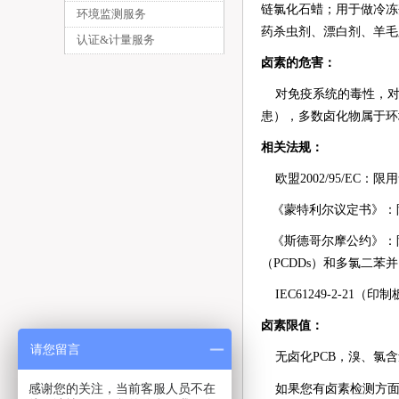
链氯化石蜡；用于做冷冻剂
环境监测服务
药杀虫剂、漂白剂、羊毛
认证&计量服务
卤素的危害：
对免疫系统的毒性，对
患），多数卤化物属于环
相关法规：
欧盟2002/95/EC：
《蒙特利尔议定书》：限用
《斯德哥尔摩公约》：限
（PCDDs）和多氯二苯并
IEC61249-2-21
卤素限值：
请您留言
无卤化PCB，溴、氯含量分
感谢您的关注，当前客服人员不在
如果您有卤素检测方