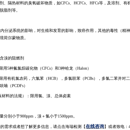
、隔热材料的臭氧破坏物质，如CFCs、HCFCs、HFCs等，及溶剂、
脱脂剂等。
内分泌系统的影响，对生殖和发育的影响，致癌作用，其他的毒性（精神
境荷尔蒙物质。
限用含溴的阻燃剂
5种氟氯烷碳化物（CFCs）和3种哈龙（Halon）
用有机氯农药，六氯苯（HCB），多氯联苯（PCBs），多氯二苯并对
呋喃（PCDFs）
（印制板材料的法规）：限用氯、溴、总体卤素
别小于900ppm，溴＋氯小于1500ppm。
在线咨询
面的需求或者想了解更多信息，请点击海瑞检测【
】或者致电：400