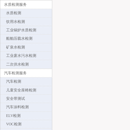
水质检测服务
水质检测
饮用水检测
工业锅炉水质检测
船舶压载水检测
矿泉水检测
工业废水污水检测
二次供水检测
汽车检测服务
汽车检测
儿童安全座椅检测
安全带测试
汽车涂料检测
ELV检测
VOC检测