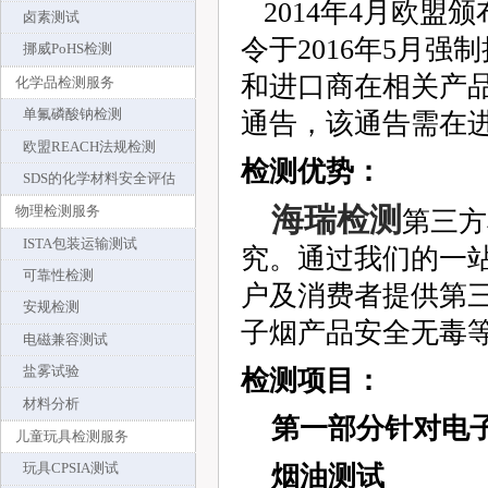
2014年4月欧盟颁布
卤素测试
令于2016年5月
挪威PoHS检测
和进口商在相关产
化学品检测服务
单氟磷酸钠检测
通告，该通告需在
欧盟REACH法规检测
检测优势：
SDS的化学材料安全评估
海瑞检测
物理检测服务
第三方
ISTA包装运输测试
究。通过我们的一
可靠性检测
户及消费者提供第
安规检测
子烟产品安全无毒
电磁兼容测试
盐雾试验
检测项目：
材料分析
第一部分针对电
儿童玩具检测服务
玩具CPSIA测试
烟油测试