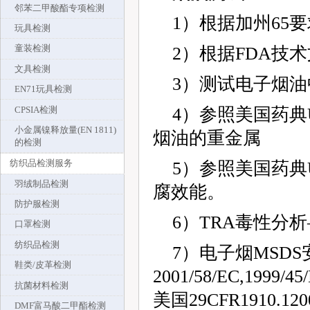
邻苯二甲酸酯专项检测
1）根据加州65
玩具检测
童装检测
2）根据FDA技术
文具检测
3）测试电子烟油
EN71玩具检测
CPSIA检测
4）参照美国药典
小金属镍释放量(EN 1811)
烟油的重金属
的检测
纺织品检测服务
5）参照美国药典
羽绒制品检测
腐效能。
防护服检测
6）TRA毒性分析
口罩检测
纺织品检测
7）电子烟MSDS
鞋类/皮革检测
2001/58/EC,1999/45
抗菌材料检测
美国29CFR1910.1
DMF富马酸二甲酯检测