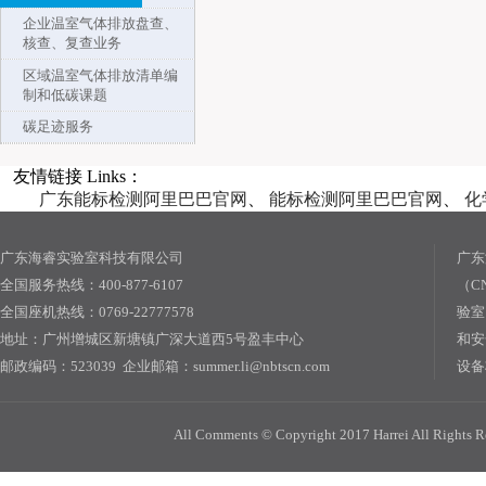
企业温室气体排放盘查、
核查、复查业务
区域温室气体排放清单编
制和低碳课题
碳足迹服务
友情链接 Links：
广东能标检测阿里巴巴官网
、
能标检测阿里巴巴官网
、
化
广东海睿实验室科技有限公司
广东
全国服务热线：400-877-6107
（C
全国座机热线：0769-22777578
验室
地址：广州增城区新塘镇广深大道西5号盈丰中心
和安
邮政编码：523039 企业邮箱：summer.li@nbtscn.com
设备
All Comments © Copyright 2017 Harrei 